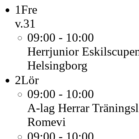
1
Fre
v.31
09:00 - 10:00
Herrjunior
Eskilscupe
Helsingborg
2
Lör
09:00 - 10:00
A-lag Herrar
Tränings
Romevi
09:00 - 10:00